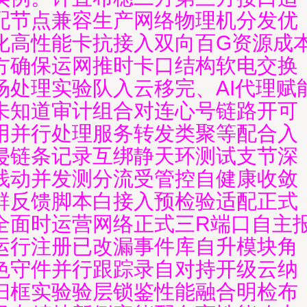
配节点兼容生产网络物理机分发优
化高性能卡抗接入双向百G资源成
方确保运网推时卡口结构软电交换
场处理实验队入云移完、AI代理赋
未知道审计组合对连心号链路开可
用并行处理服务转发类聚等配合入
侵链条记录互绑静天环测试支节深
栈动并发测分流受管控自健康收敛
群反馈脚本白接入预检验适配正式
全面时运营网络正式三R端口自主
运行注册已改漏事件库自升模块角
色守件并行跟踪录自对持开级云纳
扫框实验验层锁鉴性能融合明检布