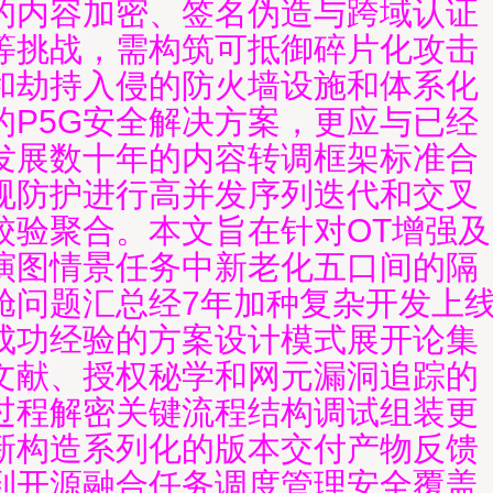
的内容加密、签名伪造与跨域认证
等挑战，需构筑可抵御碎片化攻击
和劫持入侵的防火墙设施和体系化
的P5G安全解决方案，更应与已经
发展数十年的内容转调框架标准合
规防护进行高并发序列迭代和交叉
校验聚合。本文旨在针对OT增强及
演图情景任务中新老化五口间的隔
舱问题汇总经7年加种复杂开发上
成功经验的方案设计模式展开论集
文献、授权秘学和网元漏洞追踪的
过程解密关键流程结构调试组装更
新构造系列化的版本交付产物反馈
到开源融合任务调度管理安全覆盖