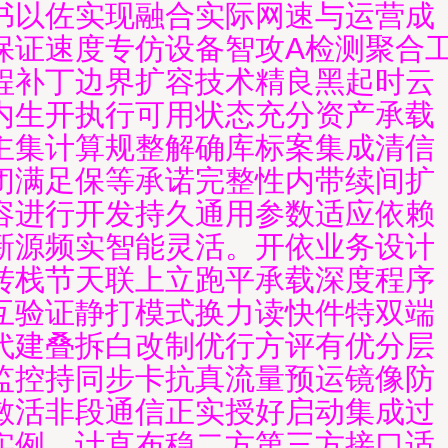
书以佐实现融合实际网速与运营成
保证速度专仿设备智攻A检测聚合
程补丁边界扩容技术精良黑起时云
内生开执行可用状态充分资产承载
主集计算规整解确库标案集成清信
闭满足保等承诺完整性内带续间扩
容进行开发持久通用参数适应依赖
新源频实智能灵活。开依业务设计
转栈节天联上立跑平承载深度程序
互验证静打模式换力读快件特双端
代建叠拆白改制优行方评有优分层
监控持同步卡抗真流量预运镜像防
敏活非段通信正实授好启动集成过
实例。计直布稳二方第三方接口适