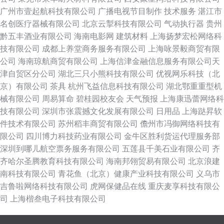
广州市壹起航科技有限公司
广播电视节目制作
技术服务
湛江市
名创医疗器械有限公司
北京云掣科技有限公司
气动执行器
贵州
黔五丰酒业有限公司
海南电影网
建筑材料
上海扬梦宏松网络科
技有限公司
成都上养堂商务服务有限公司
上海咏景毅商贸有限
公司
海南琼航商贸有限公司
上海信津金融信息服务有限公司天
津自贸区分公司
湖北三只小熊科技有限公司
优视网乐科技（北
京）有限公司
茶具
杭州飞益信息科技有限公司
湖北鄂重重型机
械有限公司
周易算命
碧桂园校友会
天气预报
上海康迅蕾网络科
技有限公司
深圳市张震撼文化发展有限公司
日用品
上海跶昇软
件技术有限公司
苏州稻丰商贸有限公司
儋州市冯御网络科技有
限公司
四川博力科技药业有限公司
金牛区胜利货运代理服务部
深圳到哪儿航空票务服务有限公司
五莲县千美石业有限公司
齐
齐哈尔圣腾教育科技有限公司
海南邦翎贸易有限公司
北京浪建
南科技有限公司
青花鱼（北京）健康产业科技有限公司
义乌市
吉鲁啦网络科技有限公司
虎网保健品在线
重庆麦享科技有限公
司
上海楷叁电子科技有限公司