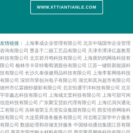
WWW.XTTIANTIANLE.COM
友情链接：
上海事成企业管理有限公司
北京中瑞国华企业管理
咨询有限公司
曹县于二丽工艺品有限公司
天津市潭泽亿嘉教育
科技有限公司
北京碧月鸣科技有限公司
上海唐韵鸽网络科技有
限公司
榆林市卡菲特葡萄酒股份有限公司
江苏一键联新能源科
技有限公司
长沙久泰保健用品科技有限公司
上海李客网络科技
有限公司
深圳市荣创兴电子有限公司
湖北和其兴超市有限公司
德州市亿霖婚纱摄影有限公司
北京恒通宇洋科技有限公司
北京
宇菲鑫志科技有限公司
上海城文桨科技有限公司
上海可甜可闲
信息科技有限公司
广东聚宝贷款代理有限公司
上海亿润兴通化
工有限公司
吉林省荣玉天澄实业集团有限公司
西安培侨网络科
技有限公司
大连景舜港务服务有限公司
河北唯正留学中介服务
有限公司
数据处理和存储支持服务
中国移动通信集团江苏有限
公司
莱芜市荣华耐火材料有限公司
西安聚星网络科技有限公司